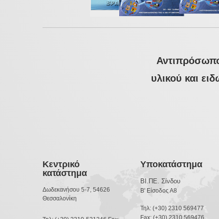
Αντιπρόσωπο
υλικού και ει
Κεντρικό
Υποκατάστημα
κατάστημα
ΒΙ.ΠΕ. Σίνδου
Δωδεκανήσου 5-7, 54626
Β' Είσοδος Α8
Θεσσαλονίκη
Τηλ: (+30) 2310 569477
Fax: (+30) 2310 569476