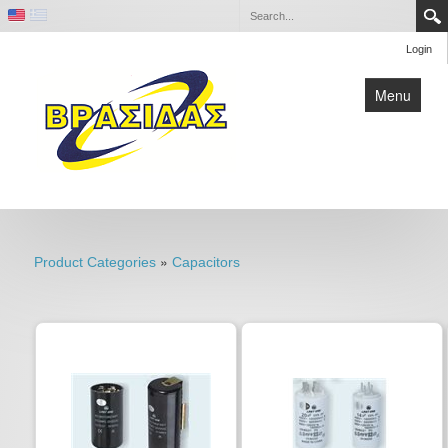
Login
Menu
Home
Contact
»
Product Categories
Capacitors
Company