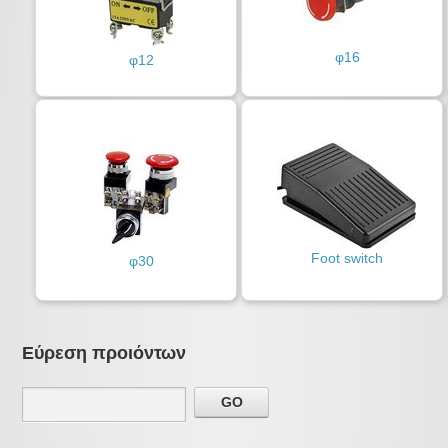
φ16
φ12
Foot switch
φ30
Εύρεση προιόντων